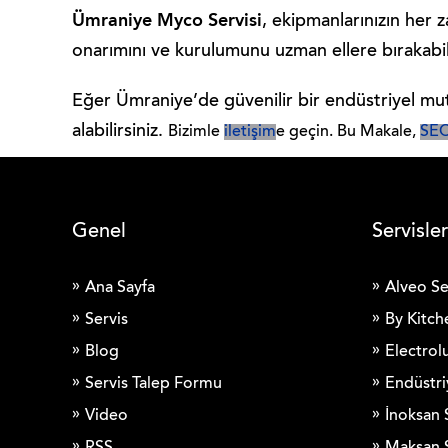
Ümraniye Myco Servisi
, ekipmanlarınızın her 
onarımını ve kurulumunu uzman ellere bırakabilir, 
Eğer Ümraniye’de güvenilir bir endüstriyel mut
alabilirsiniz.
Bizimle
iletişim
e geçin.
Bu Makale,
SE
Genel
Servisler
Ana Sayfa
Alveo Se
Servis
By Kitch
Blog
Electrolu
Servis Talep Formu
Endüstri
Video
İnoksan 