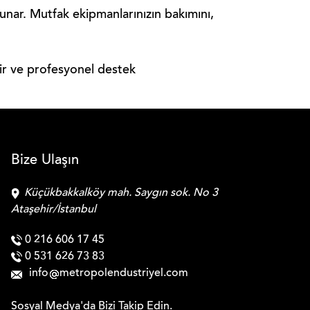
unar. Mutfak ekipmanlarınızın bakımını,
lir ve profesyonel destek
Bize Ulaşın
Küçükbakkalköy mah. Saygın sok. No 3
Ataşehir/İstanbul
0 216 606 17 45
0 531 626 73 83
info
metropolendustriyel.com
Sosyal Medya'da
Bizi Takip Edin.