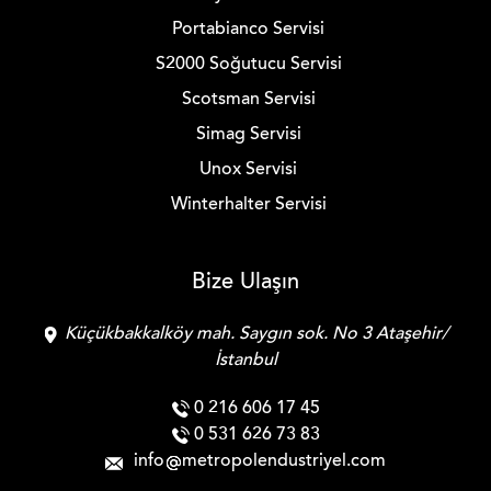
Portabianco Servisi
S2000 Soğutucu Servisi
Scotsman Servisi
Simag Servisi
Unox Servisi
Winterhalter Servisi
Bize Ulaşın
Küçükbakkalköy mah. Saygın sok. No 3 Ataşehir/
İstanbul
0 216 606 17 45
0 531 626 73 83
info
metropolendustriyel.com