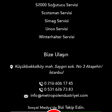
S2000 Soğutucu Servisi
Scotsman Servisi
Simag Servisi
Unox Servisi
Winterhalter Servisi
Bize Ulaşın
Küçükbakkalköy mah. Saygın sok. No 3 Ataşehir/
İstanbul
0 216 606 17 45
0 531 626 73 83
info
metropolendustriyel.com
Bizi Takip Edin.
Sosyal Medya'da