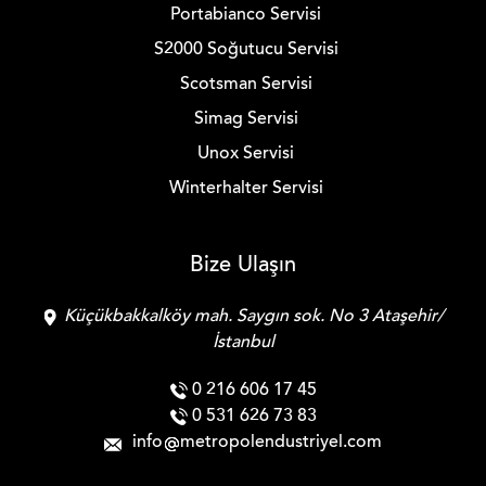
Portabianco Servisi
S2000 Soğutucu Servisi
Scotsman Servisi
Simag Servisi
Unox Servisi
Winterhalter Servisi
Bize Ulaşın
Küçükbakkalköy mah. Saygın sok. No 3 Ataşehir/
İstanbul
0 216 606 17 45
0 531 626 73 83
info
metropolendustriyel.com