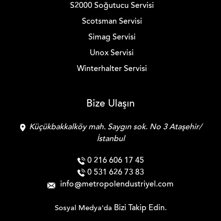
S2000 Soğutucu Servisi
Scotsman Servisi
Simag Servisi
Unox Servisi
Winterhalter Servisi
Bize Ulaşın
Küçükbakkalköy mah. Saygın sok. No 3 Ataşehir/
İstanbul
0 216 606 17 45
0 531 626 73 83
info
metropolendustriyel.com
Bizi Takip Edin.
Sosyal Medya'da