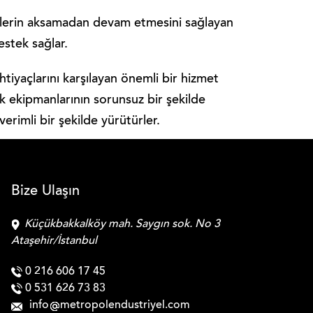
e işlerin aksamadan devam etmesini sağlayan
estek sağlar.
ihtiyaçlarını karşılayan önemli bir hizmet
fak ekipmanlarının sorunsuz bir şekilde
erimli bir şekilde yürütürler.
Bize Ulaşın
Küçükbakkalköy mah. Saygın sok. No 3
Ataşehir/İstanbul
0 216 606 17 45
0 531 626 73 83
info
metropolendustriyel.com