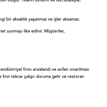
 oluşur. Yılların birikimi ve tecrübesiyle,
ngi bir aksaklık yaşanmaz ve işler aksamaz.
et sunmayı ilke edinir. Müşteriler,
ndüstriyel fırını arızalandı ve acilen onarılması
e fırın tekrar çalışır duruma gelir ve restoran