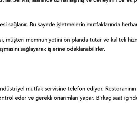
ak Servisi, alanında uzmanlaşmış ve deneyimli bir ekipten
resi sağlanır. Bu sayede işletmelerin mutfaklarında herha
, müşteri memnuniyetini ön planda tutar ve kaliteli hizm
ışmasını sağlayarak işlerine odaklanabilirler.
ndüstriyel mutfak servisine telefon ediyor. Restoranının e
 kontrol eder ve gerekli onarımları yapar. Birkaç saat içind