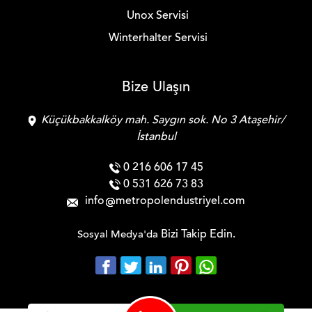
Unox Servisi
Winterhalter Servisi
Bize Ulaşın
Küçükbakkalköy mah. Saygın sok. No 3 Ataşehir/
İstanbul
0 216 606 17 45
0 531 626 73 83
info
metropolendustriyel.com
Bizi Takip Edin.
Sosyal Medya'da