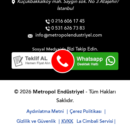
Küçükbakkalköy mah. Saygın sok. No 3 Ataşehir/
İstanbul
0 216 606 17 45
0 531 626 73 83
info
metropolendustriyel.com
Bizi Takip Edin.
Sosyal Medya'da
Metropol Endüstriyel
© 2026
- Tüm Hakları
Saklıdır.
Aydınlatma Metni
|
Çerez Politikası
|
Gizlilik ve Güvenlik
|
KVKK
La Cimbali Servisi
|