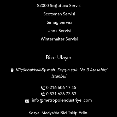
S2000 Soğutucu Servisi
Scotsman Servisi
Simag Servisi
Unox Servisi
Winterhalter Servisi
Bize Ulaşın
Küçükbakkalköy mah. Saygın sok. No 3 Ataşehir/
İstanbul
0 216 606 17 45
0 531 626 73 83
info
metropolendustriyel.com
Bizi Takip Edin.
Sosyal Medya'da