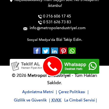
Küçükbakkalköy mah. Saygın sok. No 3 Ataşehir/
İstanbul
0 216 606 17 45
0 531 626 73 83
info
metropolendustriyel.com
Bizi Takip Edin.
Sosyal Medya'da
Metropol Endüstriyel
© 2026
- Tüm Hakları
Saklıdır.
Aydınlatma Metni
|
Çerez Politikası
|
Gizlilik ve Güvenlik
|
KVKK
La Cimbali Servisi
|