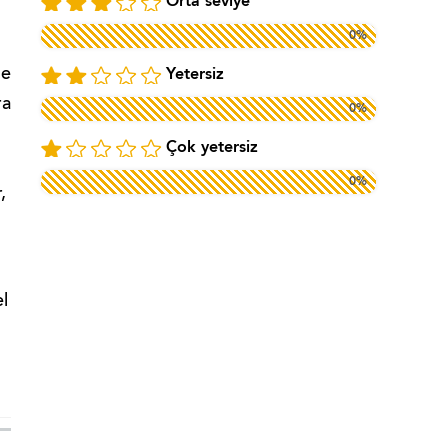
Orta seviye
0%
de
Yetersiz
ra
0%
Çok yetersiz
0%
,
el