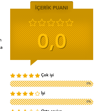
İÇERİK PUANI
0,0
n
ma
Çok iyi
0%
İyi
0%