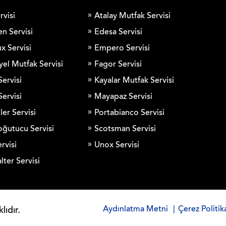
rvisi
Atalay Mutfak Servisi
en Servisi
Edesa Servisi
x Servisi
Empero Servisi
yel Mutfak Servisi
Fagor Servisi
Servisi
Kayalar Mutfak Servisi
ervisi
Mayapaz Servisi
ler Servisi
Portabianco Servisi
ğutucu Servisi
Scotsman Servisi
rvisi
Unox Servisi
lter Servisi
Aydınlatma Metni
|
Çerez Politik
lıdır.