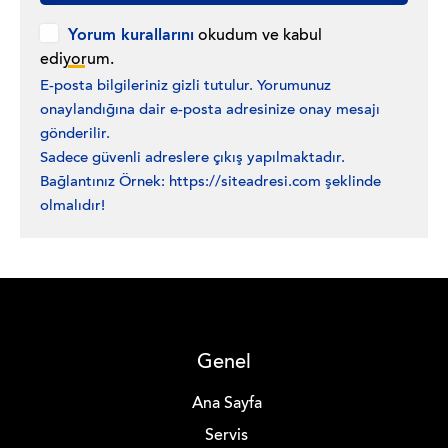
Yorum kurallarını
okudum ve kabul
ediyorum.
E-posta bilgileriniz gizli tutulur. Yorumunuz
onaylandığına dair e-posta adresinize onay mesajı
gönderilir.
Sadece güvenli adreslere çıkış yapılmaktadır.
Bağlantınız Örnek: https://siteadresi.com şeklinde
olmalıdır!
Genel
Ana Sayfa
Servis