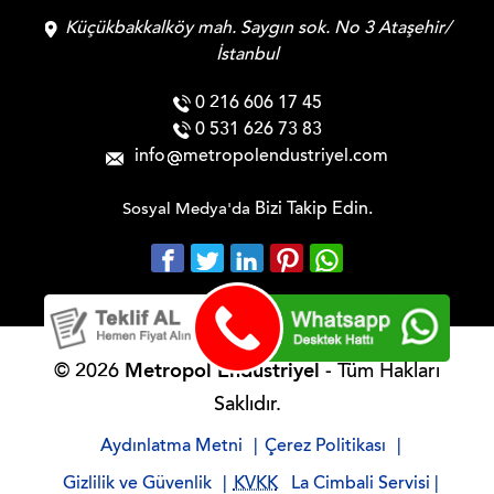
Küçükbakkalköy mah. Saygın sok. No 3 Ataşehir/
İstanbul
0 216 606 17 45
0 531 626 73 83
info
metropolendustriyel.com
Bizi Takip Edin.
Sosyal Medya'da
Metropol Endüstriyel
© 2026
- Tüm Hakları
Saklıdır.
Aydınlatma Metni
|
Çerez Politikası
|
Gizlilik ve Güvenlik
|
KVKK
La Cimbali Servisi
|