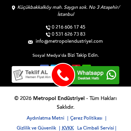
Küçükbakkalköy mah. Saygın sok. No 3 Ataşehir/
İstanbul
0 216 606 17 45
0 531 626 73 83
info
metropolendustriyel.com
Bizi Takip Edin.
Sosyal Medya'da
Metropol Endüstriyel
© 2026
- Tüm Hakları
Saklıdır.
Aydınlatma Metni
|
Çerez Politikası
|
Gizlilik ve Güvenlik
|
KVKK
La Cimbali Servisi
|