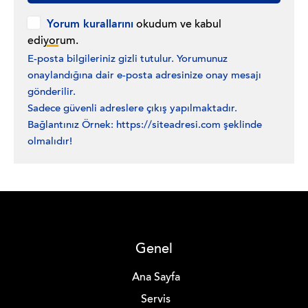
Yorum kurallarını
okudum ve kabul
ediyorum.
E-posta bilgileriniz gizli tutulur. Yorumunuz
onaylandığına dair e-posta adresinize onay mesajı
gönderilir.
Sadece güvenli adreslere çıkış yapılmaktadır.
Bağlantınız Örnek: https://siteadresi.com şeklinde
olmalıdır!
Genel
Ana Sayfa
Servis